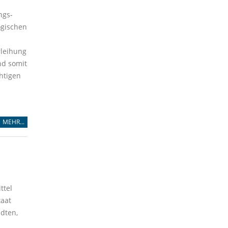
ngs-
ogischen
rleihung
nd somit
htigen
MEHR...
ttel
aat
ädten,