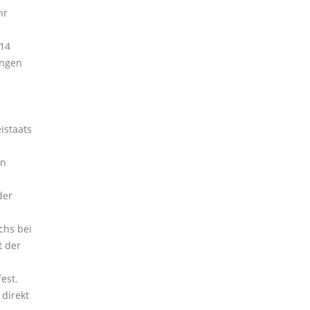
hr
,14
ungen
istaats
en
der
chs bei
t der
est.
direkt