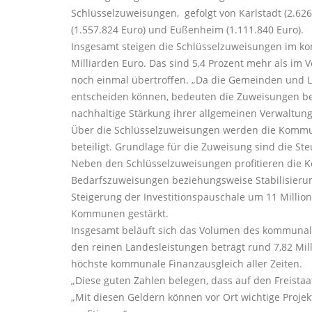
Schlüsselzuweisungen, gefolgt von Karlstadt (2.626.0
(1.557.824 Euro) und Eußenheim (1.111.840 Euro).
Insgesamt steigen die Schlüsselzuweisungen im k
Milliarden Euro. Das sind 5,4 Prozent mehr als im
noch einmal übertroffen. „Da die Gemeinden und 
entscheiden können, bedeuten die Zuweisungen be
nachhaltige Stärkung ihrer allgemeinen Verwaltun
Über die Schlüsselzuweisungen werden die Kommu
beteiligt. Grundlage für die Zuweisung sind die 
Neben den Schlüsselzuweisungen profitieren die 
Bedarfszuweisungen beziehungsweise Stabilisierung
Steigerung der Investitionspauschale um 11 Millione
Kommunen gestärkt.
Insgesamt beläuft sich das Volumen des kommunale
den reinen Landesleistungen beträgt rund 7,82 Mil
höchste kommunale Finanzausgleich aller Zeiten.
Diese guten Zahlen belegen, dass auf den Freistaat 
Mit diesen Geldern können vor Ort wichtige Proje