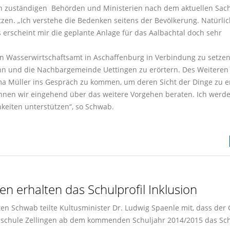
en zuständigen Behörden und Ministerien nach dem aktuellen Sac
tzen. „Ich verstehe die Bedenken seitens der Bevölkerung. Natürli
 erscheint mir die geplante Anlage für das Aalbachtal doch sehr
en Wasserwirtschaftsamt in Aschaffenburg in Verbindung zu setze
unn und die Nachbargemeinde Uettingen zu erörtern. Des Weiteren
ma Müller ins Gespräch zu kommen, um deren Sicht der Dinge zu e
önnen wir eingehend über das weitere Vorgehen beraten. Ich werde
eiten unterstützen“, so Schwab.
en erhalten das Schulprofil Inklusion
n Schwab teilte Kultusminister Dr. Ludwig Spaenle mit, dass der 
lschule Zellingen ab dem kommenden Schuljahr 2014/2015 das Sch