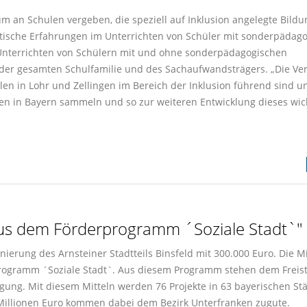
um an Schulen vergeben, die speziell auf Inklusion angelegte Bildu
tische Erfahrungen im Unterrichten von Schüler mit sonderpädag
 Unterrichten von Schülern mit und ohne sonderpädagogischen
der gesamten Schulfamilie und des Sachaufwandsträgers. „Die Ve
hulen in Lohr und Zellingen im Bereich der Inklusion führend sind u
ulen in Bayern sammeln und so zur weiteren Entwicklung dieses wic
 aus dem Förderprogramm ´Soziale Stadt`"
nierung des Arnsteiner Stadtteils Binsfeld mit 300.000 Euro. Die Mi
gramm ´Soziale Stadt`. Aus diesem Programm stehen dem Freist
gung. Mit diesem Mitteln werden 76 Projekte in 63 bayerischen St
Millionen Euro kommen dabei dem Bezirk Unterfranken zugute.