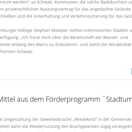
 gerecht werden“, so Schwab. Kommunen, die solche Badebuchten 
nen privatrechtlichen Nutzungsvertrag für das angedachte Gelände
chließen und die Unterhaltung und Verkehrssicherung für das Ge
enburger Kollege Stephan Momper stehen interessierten Städten 
rfügung. „Ich freue mich über die Bereitschaft der Wasser- und
bote entlang des Mains zu diskutieren und somit die Attraktivität
 Thorsten Schwab.
 Mittel aus dem Förderprogramm `Stadtu
nte Umgestaltung der Gewerbebrache „Wiedekind“ in der Gemeinde
itteln kann die Wiedernutzung des Brachgeländes zügig vorangetr