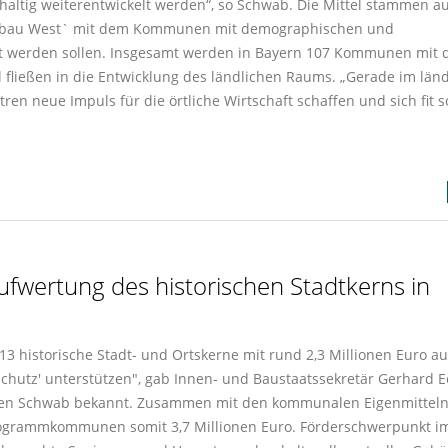
altig weiterentwickelt werden“, so Schwab. Die Mittel stammen a
mbau West` mit dem Kommunen mit demographischen und
tzt werden sollen. Insgesamt werden in Bayern 107 Kommunen mit 
 fließen in die Entwicklung des ländlichen Raums. „Gerade im län
n neue Impuls für die örtliche Wirtschaft schaffen und sich fit s
ufwertung des historischen Stadtkerns in
13 historische Stadt- und Ortskerne mit rund 2,3 Millionen Euro a
utz' unterstützen", gab Innen- und Baustaatssekretär Gerhard E
en Schwab bekannt. Zusammen mit den kommunalen Eigenmitteln 
Programmkommunen somit 3,7 Millionen Euro. Förderschwerpunkt i