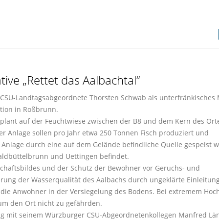
ative „Rettet das Aalbachtal“
r CSU-Landtagsabgeordnete Thorsten Schwab als unterfränkisches 
ation in Roßbrunn.
) plant auf der Feuchtwiese zwischen der B8 und dem Kern des Ort
r Anlage sollen pro Jahr etwa 250 Tonnen Fisch produziert und
l Anlage durch eine auf dem Gelände befindliche Quelle gespeist 
ldbüttelbrunn und Uettingen befindet.
ndschaftsbildes und der Schutz der Bewohner vor Geruchs- und
ung der Wasserqualität des Aalbachs durch ungeklärte Einleitun
n die Anwohner in der Versiegelung des Bodens. Bei extremem Hoc
um den Ort nicht zu gefährden.
eng mit seinem Würzburger CSU-Abgeordnetenkollegen Manfred Lä