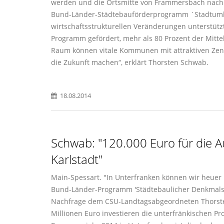
werden und die Ortsmitte von Frammersbach nachh
Bund-Länder-Städtebauförderprogramm `Stadtu
wirtschaftsstrukturellen Veränderungen unterstü
Programm gefördert, mehr als 80 Prozent der Mittel
Raum können vitale Kommunen mit attraktiven Zentre
die Zukunft machen“, erklärt Thorsten Schwab.
18.08.2014
Schwab: "120.000 Euro für die A
Karlstadt"
Main-Spessart. "In Unterfranken können wir heuer 
Bund-Länder-Programm 'Städtebaulicher Denkmalsch
Nachfrage dem CSU-Landtagsabgeordneten Thorst
Millionen Euro investieren die unterfränkischen 