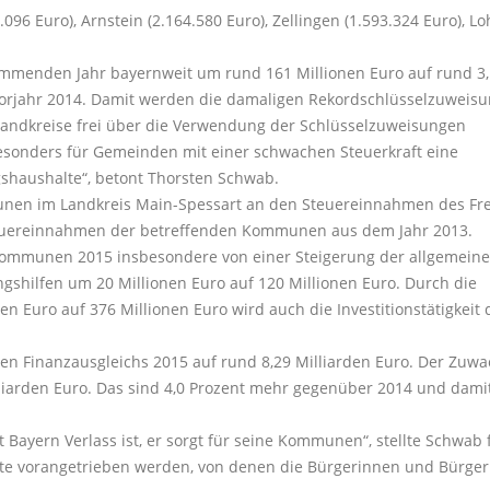
96 Euro), Arnstein (2.164.580 Euro), Zellingen (1.593.324 Euro), Lo
ommenden Jahr bayernweit um rund 161 Millionen Euro auf rund 3
 Vorjahr 2014. Damit werden die damaligen Rekordschlüsselzuweis
Landkreise frei über die Verwendung der Schlüsselzuweisungen
sonders für Gemeinden mit einer schwachen Steuerkraft eine
gshaushalte“, betont Thorsten Schwab.
nen im Landkreis Main-Spessart an den Steuereinnahmen des Fre
Steuereinnahmen der betreffenden Kommunen aus dem Jahr 2013.
Kommunen 2015 insbesondere von einer Steigerung der allgemein
shilfen um 20 Millionen Euro auf 120 Millionen Euro. Durch die
n Euro auf 376 Millionen Euro wird auch die Investitionstätigkeit 
n Finanzausgleichs 2015 auf rund 8,29 Milliarden Euro. Der Zuwa
liarden Euro. Das sind 4,0 Prozent mehr gegenüber 2014 und dami
Bayern Verlass ist, er sorgt für seine Kommunen“, stellte Schwab f
kte vorangetrieben werden, von denen die Bürgerinnen und Bürger 