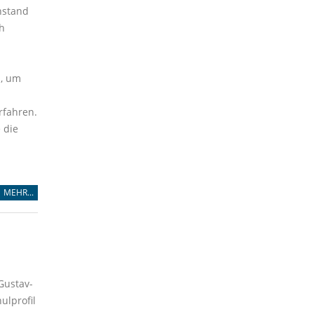
hstand
ch
n, um
rfahren.
 die
MEHR...
Gustav-
ulprofil