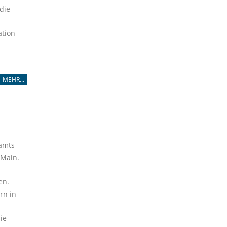
die
ation
MEHR...
samts
 Main.
en.
rn in
ie