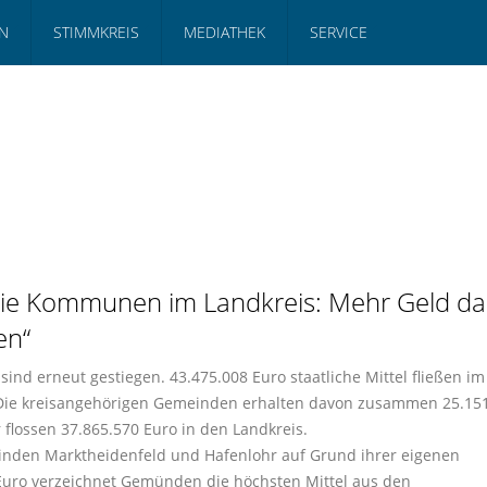
N
STIMMKREIS
MEDIATHEK
SERVICE
 die Kommunen im Landkreis: Mehr Geld d
en“
ind erneut gestiegen. 43.475.008 Euro staatliche Mittel fließen im
 Die kreisangehörigen Gemeinden erhalten davon zusammen 25.15
r flossen 37.865.570 Euro in den Landkreis.
inden Marktheidenfeld und Hafenlohr auf Grund ihrer eigenen
 Euro verzeichnet Gemünden die höchsten Mittel aus den