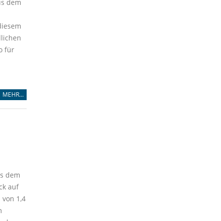
us dem
diesem
dlichen
o für
MEHR...
us dem
ck auf
von 1,4
m