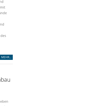
und
 mit
lände
und
 des
MEHR...
mbau
ieben