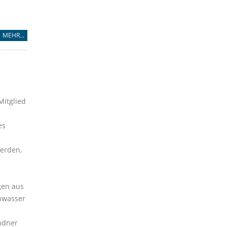
MEHR...
Mitglied
es
werden,
gen aus
hwasser
ndner