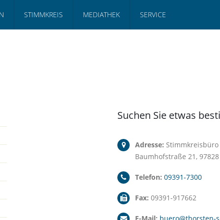
N
STIMMKREIS
MEDIATHEK
SERVICE
Suchen Sie etwas best
Adresse:
Stimmkreisbüro
Baumhofstraße 21, 97828
Telefon:
09391-7300
Fax:
09391-917662
E-Mail:
buero@thorsten-