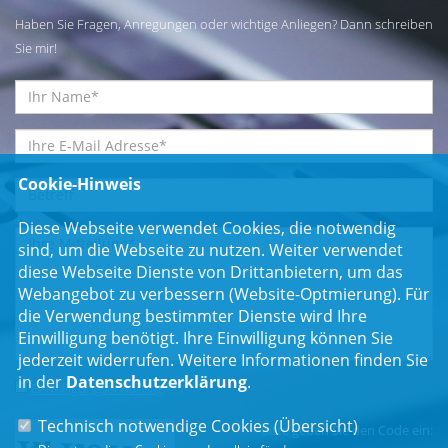
Haben Sie Fragen, Anregungen oder wichtige Anliegen? Dann schreiben
Sie mir!
Cookie-Hinweis
Diese Webseite verwendet Cookies, die notwendig
sind, um die Webseite zu nutzen. Weiter verwendet
diese Webseite Dienste von Drittanbietern, um das
Webangebot zu verbessern (Website-Optmierung). Für
die Verwendung bestimmter Dienste wird Ihre
Einwilligung benötigt. Ihre Einwilligung können Sie
jederzeit widerrufen. Weitere Informationen finden Sie
in der
Datenschutzerklärung
.
Einwilligungserklärung
*
Technisch notwendige Cookies (
Übersicht
)
Bitte geben Sie den Code ein: