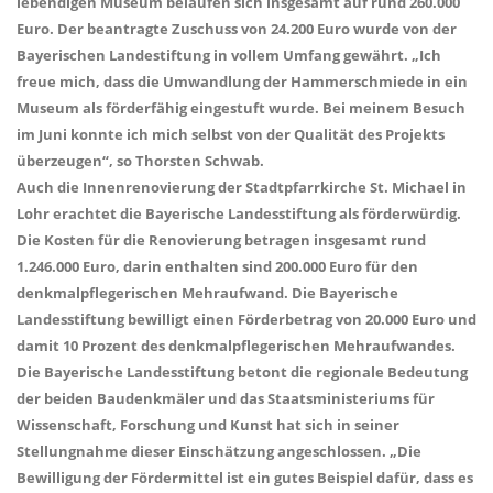
lebendigen Museum belaufen sich insgesamt auf rund 260.000
Euro. Der beantragte Zuschuss von 24.200 Euro wurde von der
Bayerischen Landestiftung in vollem Umfang gewährt. „Ich
freue mich, dass die Umwandlung der Hammerschmiede in ein
Museum als förderfähig eingestuft wurde. Bei meinem Besuch
im Juni konnte ich mich selbst von der Qualität des Projekts
überzeugen“, so Thorsten Schwab.
Auch die Innenrenovierung der Stadtpfarrkirche St. Michael in
Lohr erachtet die Bayerische Landesstiftung als förderwürdig.
Die Kosten für die Renovierung betragen insgesamt rund
1.246.000 Euro, darin enthalten sind 200.000 Euro für den
denkmalpflegerischen Mehraufwand. Die Bayerische
Landesstiftung bewilligt einen Förderbetrag von 20.000 Euro und
damit 10 Prozent des denkmalpflegerischen Mehraufwandes.
Die Bayerische Landesstiftung betont die regionale Bedeutung
der beiden Baudenkmäler und das Staatsministeriums für
Wissenschaft, Forschung und Kunst hat sich in seiner
Stellungnahme dieser Einschätzung angeschlossen. „Die
Bewilligung der Fördermittel ist ein gutes Beispiel dafür, dass es